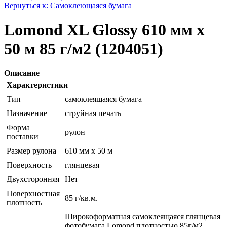
Вернуться к: Самоклеющаяся бумага
Lomond XL Glossy 610 мм х
50 м 85 г/м2 (1204051)
Описание
Характеристики
Тип
самоклеящаяся бумага
Назначение
струйная печать
Форма
рулон
поставки
Размер рулона
610 мм x 50 м
Поверхность
глянцевая
Двухсторонняя
Нет
Поверхностная
85 г/кв.м.
плотность
Широкоформатная самоклеящаяся глянцевая
фотобумага Lomond плотностью 85г/м2