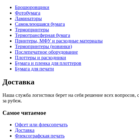
Брошюровщики
Фотобумага
Ламинаторы
Самоклеющаяся бумага
Термопринтеры
Термотрансферная бумага
Принтеры, МФУ и расходные материалы
Термопринтеры (новинки)
Послепечатное оборудование
Плоттеры и расходники
Бумага и пленка для плоттеров
Бумага для печати
Доставка
Наша служба логистики берет на себя решение всех вопросов,
за рубеж.
Самое читаемое
Офсет или флексопечать
Доставка
Флексографская печать