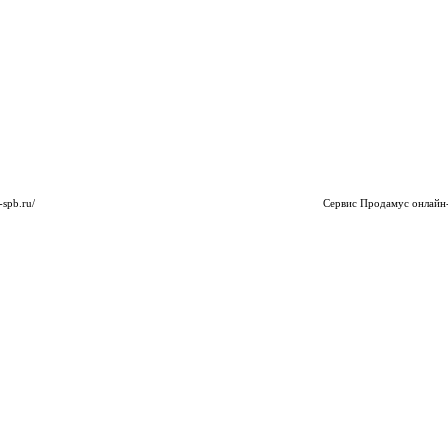
-spb.ru/
Сервис
Продамус онлайн-