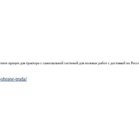
упите
прицеп для трактора
с самосвальной системой для полевых работ с доставкой по Росс
-ohrane-truda/