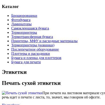
Каталог
Брошюровщики
Фотобумага
Ламинаторы
Самоклеющаяся бумага
Термопринтеры
Термотрансферная бумага
Принтеры, МФУ и расходные материалы
Термопринтеры (новинки)
Послепечатное оборудование
Плоттеры и расходники
Бумага и пленка для плоттеров
Бумага для печати
Этикетки
Печать сухой этикетки
При печати на листовом материале с
речь идет о печати с листа, то, значит, мы говорим об офсете.