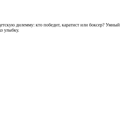
детскую дилемму: кто победит, каратист или боксер? Умный
о улыбку.