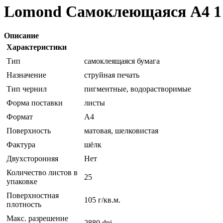
Lomond Самоклеющаяся А4 1 де
Описание
Характеристики
Тип
самоклеящаяся бумага
Назначение
струйная печать
Тип чернил
пигментные, водорастворимые
Форма поставки
листы
Формат
A4
Поверхность
матовая, шелковистая
Фактура
шёлк
Двухсторонняя
Нет
Количество листов в
25
упаковке
Поверхностная
105 г/кв.м.
плотность
Макс. разрешение
2880 dpi