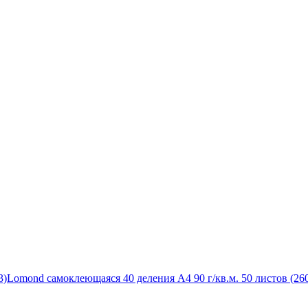
3)
Lomond самоклеющаяся 40 деления А4 90 г/кв.м. 50 листов (26