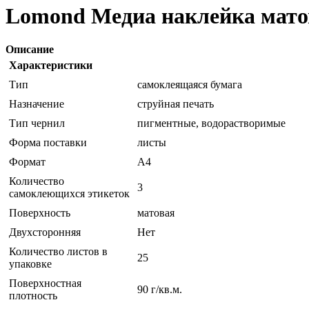
Lomond Медиа наклейка матова
Описание
Характеристики
Тип
самоклеящаяся бумага
Назначение
струйная печать
Тип чернил
пигментные, водорастворимые
Форма поставки
листы
Формат
A4
Количество
3
самоклеющихся этикеток
Поверхность
матовая
Двухсторонняя
Нет
Количество листов в
25
упаковке
Поверхностная
90 г/кв.м.
плотность