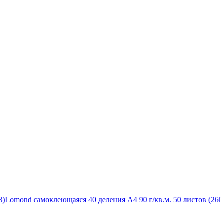
3)
Lomond самоклеющаяся 40 деления А4 90 г/кв.м. 50 листов (26