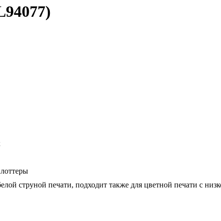
L94077)
х
плоттеры
белой струной печати, подходит также для цветной печати с ни