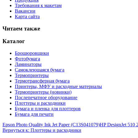
Требования к макетам
Вакансии
Карта сайта
Читаем также
Каталог
Брошюровщики
Фотобумага
Ламинаторы
Самоклеющаяся бумага
Термопринтеры
Термотрансферная бумага
Принтеры, МФУ и расходные материалы
Термопринтеры (новинки)
Послепечатное оборудование
Плоттеры и расходники
Бумага и пленка для плоттеров
Бумага для печати
Epson Photo Quality Ink Jet Paper (C13S041079)
HP DesignJet 510
Вернуться к: Плоттеры и расходники