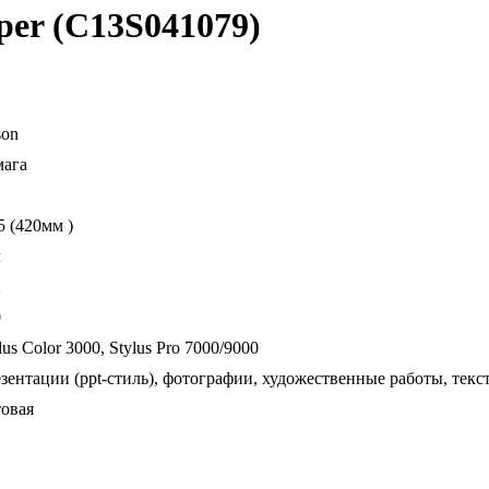
aper (C13S041079)
son
мага
5 (420мм )
л
2
0
lus Color 3000, Stylus Pro 7000/9000
зентации (ppt-стиль), фотографии, художественные работы, текс
товая