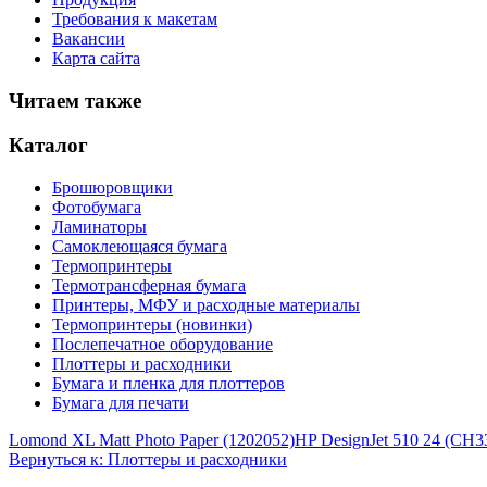
Требования к макетам
Вакансии
Карта сайта
Читаем также
Каталог
Брошюровщики
Фотобумага
Ламинаторы
Самоклеющаяся бумага
Термопринтеры
Термотрансферная бумага
Принтеры, МФУ и расходные материалы
Термопринтеры (новинки)
Послепечатное оборудование
Плоттеры и расходники
Бумага и пленка для плоттеров
Бумага для печати
Lomond XL Matt Photo Paper (1202052)
HP DesignJet 510 24 (CH
Вернуться к: Плоттеры и расходники