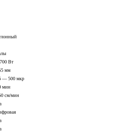
улонный
алы
 700 Вт
55 мм
5 — 500 мкр
0 мин
50 см/мин
а
ифровая
а
а