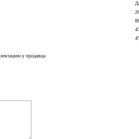
Д
2
8
4
4
плектацию у продавца