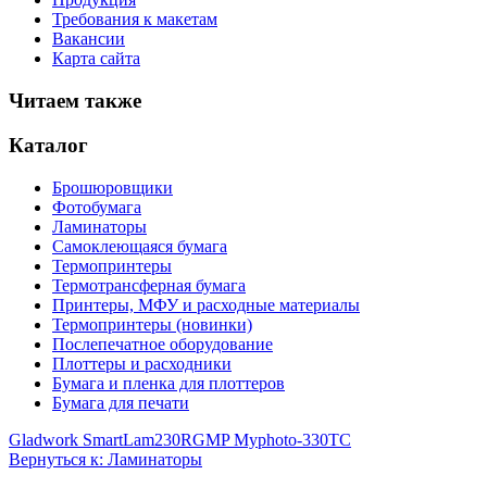
Требования к макетам
Вакансии
Карта сайта
Читаем также
Каталог
Брошюровщики
Фотобумага
Ламинаторы
Самоклеющаяся бумага
Термопринтеры
Термотрансферная бумага
Принтеры, МФУ и расходные материалы
Термопринтеры (новинки)
Послепечатное оборудование
Плоттеры и расходники
Бумага и пленка для плоттеров
Бумага для печати
Gladwork SmartLam230R
GMP Myphoto-330TC
Вернуться к: Ламинаторы