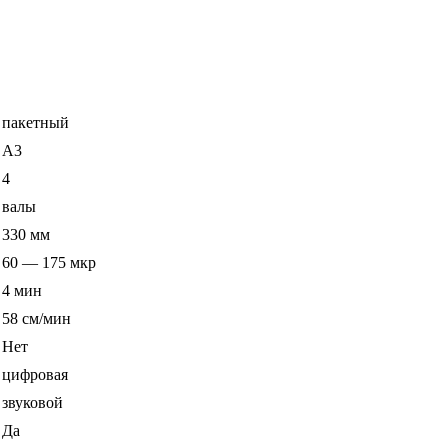
пакетный
A3
4
валы
330 мм
60 — 175 мкр
4 мин
58 см/мин
Нет
цифровая
звуковой
Да