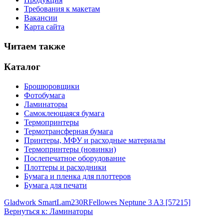
Требования к макетам
Вакансии
Карта сайта
Читаем также
Каталог
Брошюровщики
Фотобумага
Ламинаторы
Самоклеющаяся бумага
Термопринтеры
Термотрансферная бумага
Принтеры, МФУ и расходные материалы
Термопринтеры (новинки)
Послепечатное оборудование
Плоттеры и расходники
Бумага и пленка для плоттеров
Бумага для печати
Gladwork SmartLam230R
Fellowes Neptune 3 A3 [57215]
Вернуться к: Ламинаторы