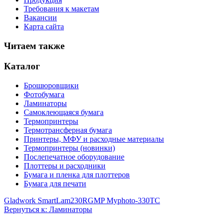
Требования к макетам
Вакансии
Карта сайта
Читаем также
Каталог
Брошюровщики
Фотобумага
Ламинаторы
Самоклеющаяся бумага
Термопринтеры
Термотрансферная бумага
Принтеры, МФУ и расходные материалы
Термопринтеры (новинки)
Послепечатное оборудование
Плоттеры и расходники
Бумага и пленка для плоттеров
Бумага для печати
Gladwork SmartLam230R
GMP Myphoto-330TC
Вернуться к: Ламинаторы