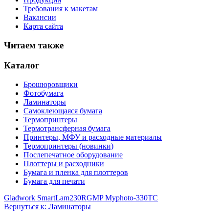
Требования к макетам
Вакансии
Карта сайта
Читаем также
Каталог
Брошюровщики
Фотобумага
Ламинаторы
Самоклеющаяся бумага
Термопринтеры
Термотрансферная бумага
Принтеры, МФУ и расходные материалы
Термопринтеры (новинки)
Послепечатное оборудование
Плоттеры и расходники
Бумага и пленка для плоттеров
Бумага для печати
Gladwork SmartLam230R
GMP Myphoto-330TC
Вернуться к: Ламинаторы