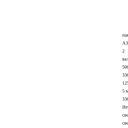
па
A3
2
ва
50
33
12
5 
33
Не
св
св