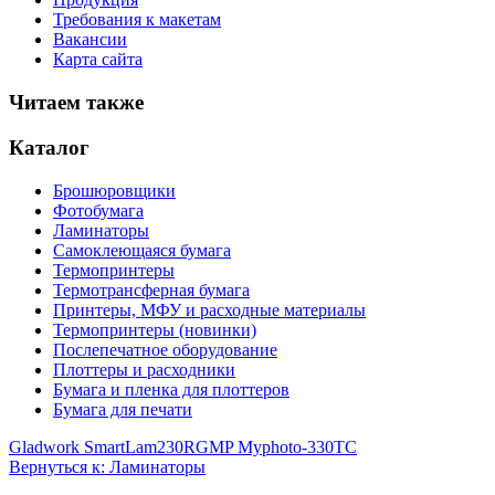
Требования к макетам
Вакансии
Карта сайта
Читаем также
Каталог
Брошюровщики
Фотобумага
Ламинаторы
Самоклеющаяся бумага
Термопринтеры
Термотрансферная бумага
Принтеры, МФУ и расходные материалы
Термопринтеры (новинки)
Послепечатное оборудование
Плоттеры и расходники
Бумага и пленка для плоттеров
Бумага для печати
Gladwork SmartLam230R
GMP Myphoto-330TC
Вернуться к: Ламинаторы