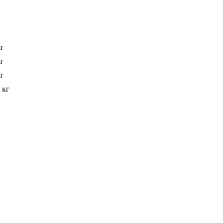
т
т
т
 кг