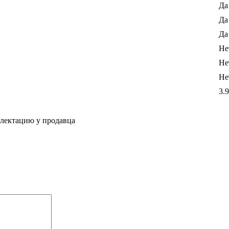
Да
Да
Да
Не
Не
Не
3.9
плектацию у продавца