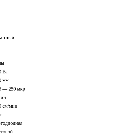
кетный
лы
0 Вт
0 мм
5 — 250 мкр
мин
0 см/мин
т
етодиодная
етовой