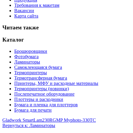
Требования к макетам
Вакансии
Карта сайта
Читаем также
Каталог
Брошюровщики
Фотобумага
Ламинаторы
Самоклеющаяся бумага
Термопринтеры
Термотрансферная бумага
Принтеры, МФУ и расходные материалы
Термопринтеры (новинки)
Послепечатное оборудование
Плоттеры и расходники
Бумага и пленка для плоттеров
Бумага для печати
Gladwork SmartLam230R
GMP Myphoto-330TC
Вернуться к: Ламинаторы