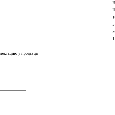
Н
Н
1
3
8
1
плектацию у продавца