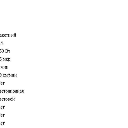
акетный
4
50 Вт
5 мкр
 мин
0 см/мин
ет
ветодиодная
ветовой
ет
ет
ет