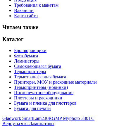
Требования к макетам
Вакансии
Карта сайта
Читаем также
Каталог
Брошюровщики
Фотобумага
Ламинаторы
Самоклеющаяся бумага
Термопринтеры
Термотрансферная бумага
Принтеры, МФУ и расходные материалы
Термопринтеры (новинки)
Послепечатное оборудование
Плоттеры и расходники
Бумага и пленка для плоттеров
Бумага для печати
Gladwork SmartLam230R
GMP Myphoto-330TC
Вернуться к: Ламинаторы