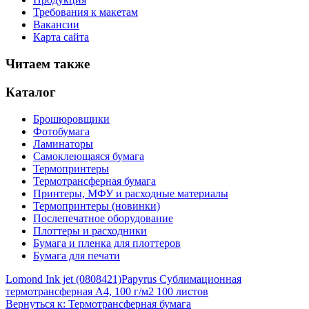
Требования к макетам
Вакансии
Карта сайта
Читаем также
Каталог
Брошюровщики
Фотобумага
Ламинаторы
Самоклеющаяся бумага
Термопринтеры
Термотрансферная бумага
Принтеры, МФУ и расходные материалы
Термопринтеры (новинки)
Послепечатное оборудование
Плоттеры и расходники
Бумага и пленка для плоттеров
Бумага для печати
Lomond Ink jet (0808421)
Papyrus Сублимационная
термотрансферная A4, 100 г/м2 100 листов
Вернуться к: Термотрансферная бумага