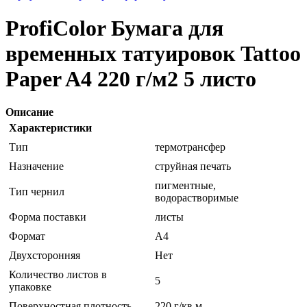
ProfiColor Бумага для
временных татуировок Tattoo
Paper A4 220 г/м2 5 листо
Описание
Характеристики
Тип
термотрансфер
Назначение
струйная печать
пигментные,
Тип чернил
водорастворимые
Форма поставки
листы
Формат
A4
Двухсторонняя
Нет
Количество листов в
5
упаковке
Поверхностная плотность
220 г/кв.м.