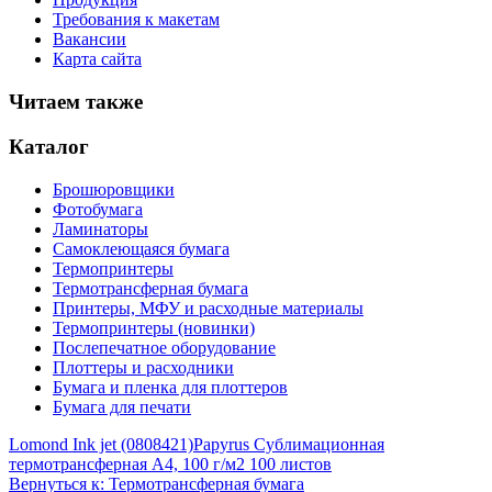
Требования к макетам
Вакансии
Карта сайта
Читаем также
Каталог
Брошюровщики
Фотобумага
Ламинаторы
Самоклеющаяся бумага
Термопринтеры
Термотрансферная бумага
Принтеры, МФУ и расходные материалы
Термопринтеры (новинки)
Послепечатное оборудование
Плоттеры и расходники
Бумага и пленка для плоттеров
Бумага для печати
Lomond Ink jet (0808421)
Papyrus Сублимационная
термотрансферная A4, 100 г/м2 100 листов
Вернуться к: Термотрансферная бумага