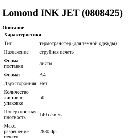
Lomond INK JET (0808425)
Описание
Характеристики
Тип
термотрансфер (для темной одежды)
Назначение
струйная печать
Форма
листы
поставки
Формат
A4
Двухсторонняя
Нет
Количество
листов в
50
упаковке
Поверхностная
140 г/кв.м.
плотность
Макс.
разрешение
2880 dpi
печати