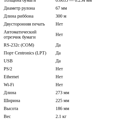
Толщина бумаги
0.0635 — 0.254 мм
Диаметр рулона
67 мм
Длина риббона
300 м
Двусторонняя печать
Нет
Автоматический
Нет
отрезчик бумаги
RS-232c (COM)
Да
Порт Centronics (LPT)
Да
USB
Да
PS/2
Нет
Ethernet
Нет
Wi-Fi
Нет
Длина
273 мм
Ширина
225 мм
Высота
186 мм
Вес
2.1 кг