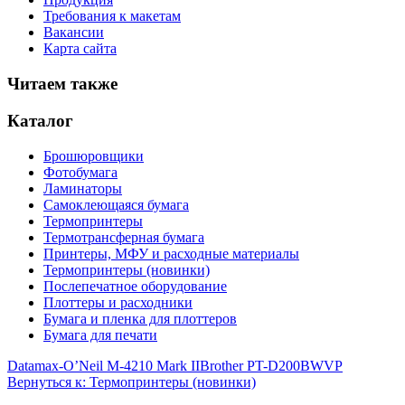
Требования к макетам
Вакансии
Карта сайта
Читаем также
Каталог
Брошюровщики
Фотобумага
Ламинаторы
Самоклеющаяся бумага
Термопринтеры
Термотрансферная бумага
Принтеры, МФУ и расходные материалы
Термопринтеры (новинки)
Послепечатное оборудование
Плоттеры и расходники
Бумага и пленка для плоттеров
Бумага для печати
Datamax-O’Neil M-4210 Mark II
Brother PT-D200BWVP
Вернуться к: Термопринтеры (новинки)