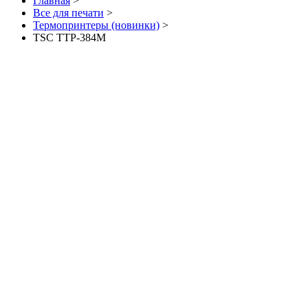
Главная
>
Все для печати
>
Термопринтеры (новинки)
>
TSC TTP-384M