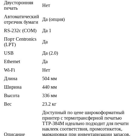
Двусторонняя
Нет
печать
Автоматический
Да (опция)
отрезчик бумаги
RS-232c (COM)
Да 1
Порт Centronics
Да
(LPT)
USB
Да (2.0)
Ethernet
Да
Wi-Fi
Нет
Длина
504 мм
Ширина
440 мм
Высота
336 мм
Вес
23.2 кг
Доступный по цене широкоформатный
принтер с термотрансферной печатью
TTP-384M идеально подходит для печати
наклеек соответствия, промоэтикеток,
Описание
маркировки при инвентаризации запасов,