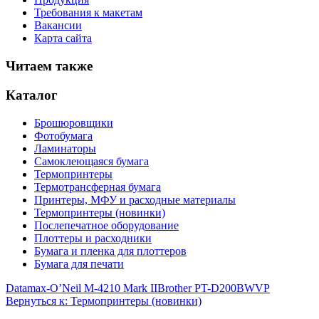
Требования к макетам
Вакансии
Карта сайта
Читаем также
Каталог
Брошюровщики
Фотобумага
Ламинаторы
Самоклеющаяся бумага
Термопринтеры
Термотрансферная бумага
Принтеры, МФУ и расходные материалы
Термопринтеры (новинки)
Послепечатное оборудование
Плоттеры и расходники
Бумага и пленка для плоттеров
Бумага для печати
Datamax-O’Neil M-4210 Mark II
Brother PT-D200BWVP
Вернуться к: Термопринтеры (новинки)