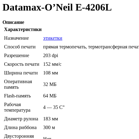
Datamax-O’Neil E-4206L
Описание
Характеристики
Назначение
этикетки
Способ печати
прямая термопечать, термотрансферная печа
Разрешение
203 dpi
Скорость печати
152 мм/с
Ширина печати
108 мм
Оперативная
32 МБ
память
Flash-память
64 МБ
Рабочая
4 — 35 C°
температура
Диаметр рулона
183 мм
Длина риббона
300 м
Двусторонняя
Нет