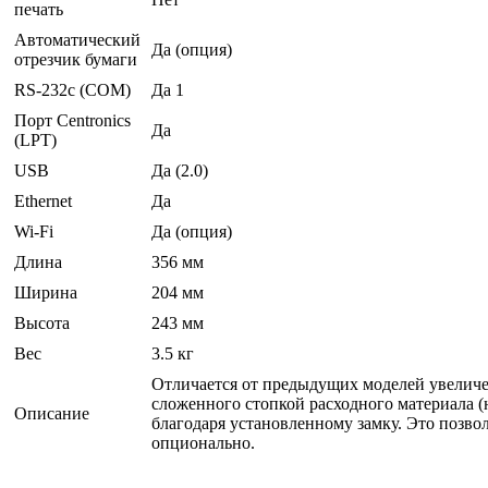
печать
Автоматический
Да (опция)
отрезчик бумаги
RS-232c (COM)
Да 1
Порт Centronics
Да
(LPT)
USB
Да (2.0)
Ethernet
Да
Wi-Fi
Да (опция)
Длина
356 мм
Ширина
204 мм
Высота
243 мм
Вес
3.5 кг
Отличается от предыдущих моделей увеличе
сложенного стопкой расходного материала (
Описание
благодаря установленному замку. Это позвол
опционально.