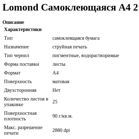
Lomond Самоклеющаяся А4 2 де
Описание
Характеристики
Тип
самоклеящаяся бумага
Назначение
струйная печать
Тип чернил
пигментные, водорастворимые
Форма поставки
листы
Формат
A4
Поверхность
матовая
Двухсторонняя
Нет
Количество листов в
25
упаковке
Поверхностная
90 г/кв.м.
плотность
Макс. разрешение
2880 dpi
печати