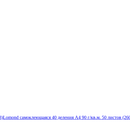
3)
Lomond самоклеющаяся 40 деления А4 90 г/кв.м. 50 листов (26