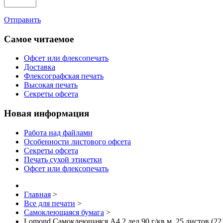
Отправить
Самое читаемое
Офсет или флексопечать
Доставка
Флексографская печать
Высокая печать
Секреты офсета
Новая информация
Работа над файлами
Особенности листового офсета
Секреты офсета
Печать сухой этикетки
Офсет или флексопечать
Главная
>
Все для печати
>
Самоклеющаяся бумага
>
Lomond Самоклеющаяся А4 2 дел 90 г/кв.м. 25 листов (22