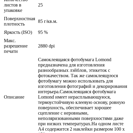
листов в
25
упаковке
Поверхностная
85 г/кв.м.
плотность
Яркость (ISO)
95 %
Макс.
разрешение
2880 dpi
печати
Cамоклеящаяся фотобумага Lomond
предназначена для изготовления
разнообразных лэйблов, этикеток с
фотокачеством. Так же самоклеящуюся
фотобумагу можно использовать для
изготовления фотографий и декорирования
интерьера.Cамоклеящаяся фотобумага
Описание
Lomond имеет нерасплывающуюся,
термоустойчивую клеевую основу, ровную
поверхность, обеспечивает хорошее
сцепление с неровными,
неполяризованными поверхностями даже
при низких температурах.На одном листе
A4 содержится 2 наклейки размером 100 x