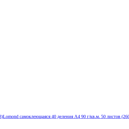
3)
Lomond самоклеющаяся 40 деления А4 90 г/кв.м. 50 листов (26