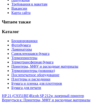
Требования к макетам
Вакансии
Карта сайта
Читаем также
Каталог
Брошюровщики
Фотобумага
Ламинаторы
Самоклеющаяся бумага
Термопринтеры
Термотрансферная бумага
Принтеры, МФУ и расходные материалы
Термопринтеры (новинки)
Послепечатное оборудование
Плоттеры и расходники
Бумага и пленка для плоттеров
Бумага для печати
HP 21 (C9351BE)
Ricoh SP 212w лазерный принтер
Вернуться к: Принтеры, МФУ и расходные материалы