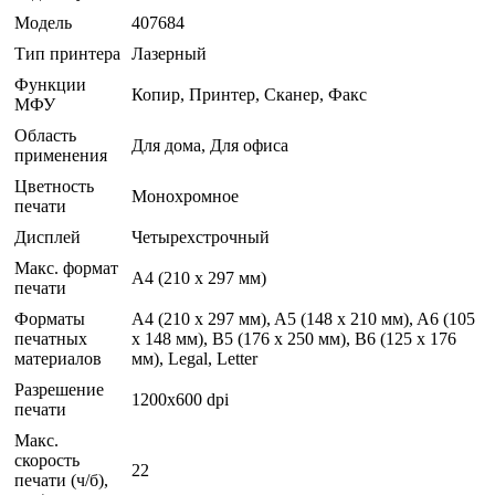
Модель
407684
Тип принтера
Лазерный
Функции
Копир, Принтеp, Сканеp, Факс
МФУ
Область
Для дома, Для офиса
применения
Цветность
Монохромное
печати
Дисплей
Четырехстрочный
Макс. формат
A4 (210 x 297 мм)
печати
Форматы
A4 (210 x 297 мм), A5 (148 x 210 мм), A6 (105
печатных
x 148 мм), B5 (176 x 250 мм), B6 (125 x 176
материалов
мм), Legal, Letter
Разрешение
1200x600 dpi
печати
Макс.
скорость
22
печати (ч/б),