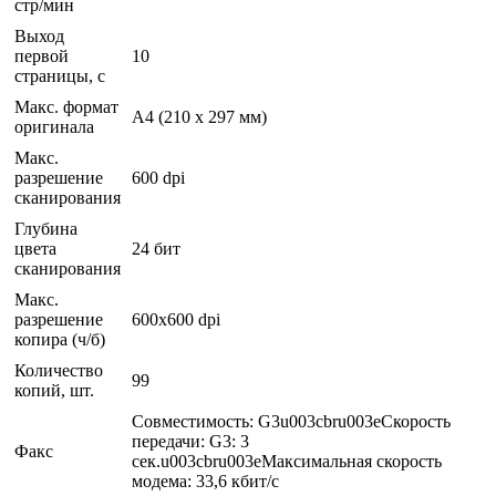
стр/мин
Выход
первой
10
страницы, с
Макс. формат
A4 (210 x 297 мм)
оригинала
Макс.
разрешение
600 dpi
сканирования
Глубина
цвета
24 бит
сканирования
Макс.
разрешение
600x600 dpi
копира (ч/б)
Количество
99
копий, шт.
Совместимость: G3u003cbru003eСкорость
передачи: G3: 3
Факс
сек.u003cbru003eМаксимальная скорость
модема: 33,6 кбит/с