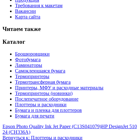
Требования к макетам
Вакансии
Карта сайта
Читаем также
Каталог
Брошюровщики
Фотобумага
Ламинаторы
Самоклеющаяся бумага
Термопринтеры
Термотрансферная бумага
Принтеры, МФУ и расходные материалы
Термопринтеры (новинки)
Послепечатное оборудование
Плоттеры и расходники
Бумага и пленка для плоттеров
Бумага для печати
Epson Photo Quality Ink Jet Paper (C13S041079)
HP DesignJet 510
24 (CH336A)
Вернуться к: Плоттеры и расходники