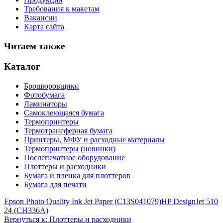
Требования к макетам
Вакансии
Карта сайта
Читаем также
Каталог
Брошюровщики
Фотобумага
Ламинаторы
Самоклеющаяся бумага
Термопринтеры
Термотрансферная бумага
Принтеры, МФУ и расходные материалы
Термопринтеры (новинки)
Послепечатное оборудование
Плоттеры и расходники
Бумага и пленка для плоттеров
Бумага для печати
Epson Photo Quality Ink Jet Paper (C13S041079)
HP DesignJet 510
24 (CH336A)
Вернуться к: Плоттеры и расходники