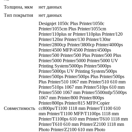
Толщина, мкм
нет данных
Тип покрытия
нет данных
Designjet 1050c Plus Printer/1050c
Printer/1055cm Plus Printer/1055cm
Printer/110plus nr Printer/110plus Printer/120
Printer/120nr Printer/130 Printer/130nr
Printer/2800cp Printer/3800cp Printer/4000ps
Printer/4500 MFP/4500 Printer/4500ps
Printer/500 Printer/500 Plus Printer/500 Plus
Printer/5000 Printer/5000 Printer/5000 UV
Printing System/5000ps Printer/5000ps
Printer/5000ps UV Printing System/500ps
Printer/500ps Printer/500ps Plus Printer/500ps
Plus Printer/510 1067 mm Printer/510 610 mm
Printer/510ps 1067 mm Printer/510ps 610 mm
Printer/5500 1067 mm Printer/5500mfp/5500ps
1067 mm Printer/800 Printer/800ps
Printer/800ps Printer/815 MFP/Copier
Совместимость
cc800ps/T1100 1118 mm Printer/T1100 610
mm Printer/T1100 MFP/T1100ps 1118 mm
Printer/T1100ps 610 mm Printer/T610 1118 mm
Printer/T610 610 mm Printer/Z2100 1118 mm
Photo Printer/Z2100 610 mm Photo