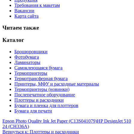
Требования к макетам
Вакансии
Карта сайта
Читаем также
Каталог
Брошюровщики
Фотобумага
Ламинаторы
Самоклеющаяся бумага
Термопринтеры
Термотрансферная бумага
Принтеры, МФУ и расходные материалы
Термопринтеры (новинки)
Послепечатное оборудование
Плоттеры и расходники
Бумага и пленка для плоттеров
Бумага для печати
Epson Photo Quality Ink Jet Paper (C13S041079)
HP DesignJet 510
24 (CH336A)
Вернуться к: Плоттеры и расходники