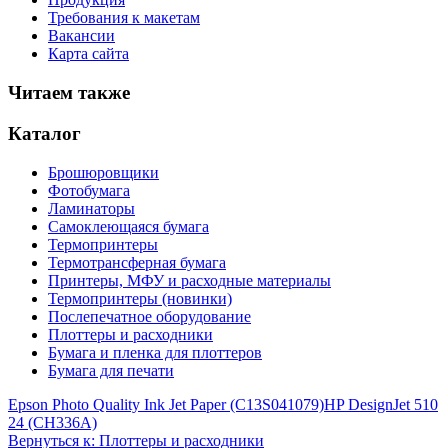
Требования к макетам
Вакансии
Карта сайта
Читаем также
Каталог
Брошюровщики
Фотобумага
Ламинаторы
Самоклеющаяся бумага
Термопринтеры
Термотрансферная бумага
Принтеры, МФУ и расходные материалы
Термопринтеры (новинки)
Послепечатное оборудование
Плоттеры и расходники
Бумага и пленка для плоттеров
Бумага для печати
Epson Photo Quality Ink Jet Paper (C13S041079)
HP DesignJet 510
24 (CH336A)
Вернуться к: Плоттеры и расходники