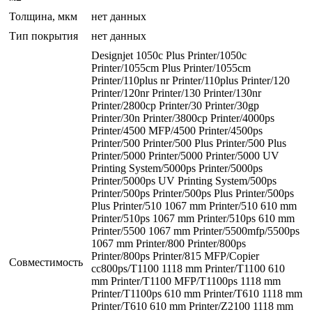
Толщина, мкм
нет данных
Тип покрытия
нет данных
Designjet 1050c Plus Printer/1050c
Printer/1055cm Plus Printer/1055cm
Printer/110plus nr Printer/110plus Printer/120
Printer/120nr Printer/130 Printer/130nr
Printer/2800cp Printer/30 Printer/30gp
Printer/30n Printer/3800cp Printer/4000ps
Printer/4500 MFP/4500 Printer/4500ps
Printer/500 Printer/500 Plus Printer/500 Plus
Printer/5000 Printer/5000 Printer/5000 UV
Printing System/5000ps Printer/5000ps
Printer/5000ps UV Printing System/500ps
Printer/500ps Printer/500ps Plus Printer/500ps
Plus Printer/510 1067 mm Printer/510 610 mm
Printer/510ps 1067 mm Printer/510ps 610 mm
Printer/5500 1067 mm Printer/5500mfp/5500ps
1067 mm Printer/800 Printer/800ps
Printer/800ps Printer/815 MFP/Copier
Совместимость
cc800ps/T1100 1118 mm Printer/T1100 610
mm Printer/T1100 MFP/T1100ps 1118 mm
Printer/T1100ps 610 mm Printer/T610 1118 mm
Printer/T610 610 mm Printer/Z2100 1118 mm