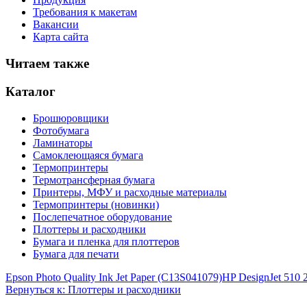
Требования к макетам
Вакансии
Карта сайта
Читаем также
Каталог
Брошюровщики
Фотобумага
Ламинаторы
Самоклеющаяся бумага
Термопринтеры
Термотрансферная бумага
Принтеры, МФУ и расходные материалы
Термопринтеры (новинки)
Послепечатное оборудование
Плоттеры и расходники
Бумага и пленка для плоттеров
Бумага для печати
Epson Photo Quality Ink Jet Paper (C13S041079)
HP DesignJet 510
Вернуться к: Плоттеры и расходники