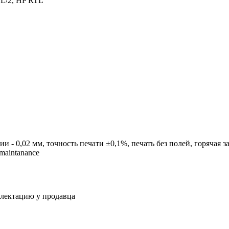
L/2, HP RTL
и - 0,02 мм, точность печати ±0,1%, печать без полей, горячая 
maintanance
плектацию у продавца