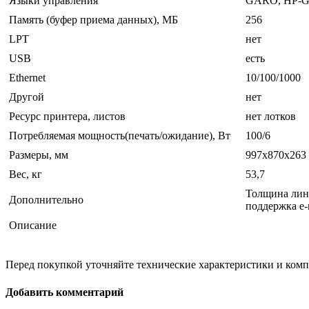
Языки управления
GARO, HP-G
Память (буфер приема данных), MБ
256
LPT
нет
USB
есть
Ethernet
10/100/1000
Другой
нет
Ресурс принтера, листов
нет лотков
Потребляемая мощность(печать/ожидание), Вт
100/6
Размеры, мм
997x870x263
Вес, кг
53,7
Толщина лини
Дополнительно
поддержка e-
Описание
Перед покупкой уточняйте технические характеристики и ком
Добавить комментарий