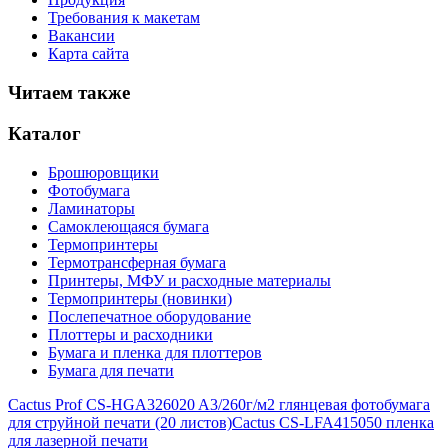
Требования к макетам
Вакансии
Карта сайта
Читаем также
Каталог
Брошюровщики
Фотобумага
Ламинаторы
Самоклеющаяся бумага
Термопринтеры
Термотрансферная бумага
Принтеры, МФУ и расходные материалы
Термопринтеры (новинки)
Послепечатное оборудование
Плоттеры и расходники
Бумага и пленка для плоттеров
Бумага для печати
Cactus Prof CS-HGA326020 A3/260г/м2 глянцевая фотобумага
для струйной печати (20 листов)
Cactus CS-LFA415050 пленка
для лазерной печати