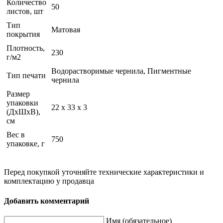
Количество
50
листов, шт
Тип
Матовая
покрытия
Плотность,
230
г/м2
Водорастворимые чернила, Пигментные
Тип печати
чернила
Размер
упаковки
22 x 33 x 3
(ДхШхВ),
см
Вес в
750
упаковке, г
Перед покупкой уточняйте технические характеристики и
комплектацию у продавца
Добавить комментарий
Имя (обязательное)