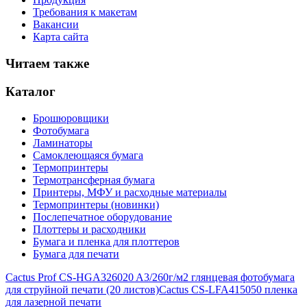
Требования к макетам
Вакансии
Карта сайта
Читаем также
Каталог
Брошюровщики
Фотобумага
Ламинаторы
Самоклеющаяся бумага
Термопринтеры
Термотрансферная бумага
Принтеры, МФУ и расходные материалы
Термопринтеры (новинки)
Послепечатное оборудование
Плоттеры и расходники
Бумага и пленка для плоттеров
Бумага для печати
Cactus Prof CS-HGA326020 A3/260г/м2 глянцевая фотобумага
для струйной печати (20 листов)
Cactus CS-LFA415050 пленка
для лазерной печати