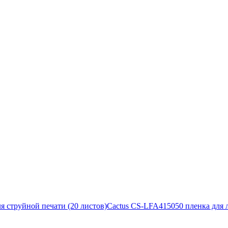
я струйной печати (20 листов)
Cactus CS-LFA415050 пленка для 