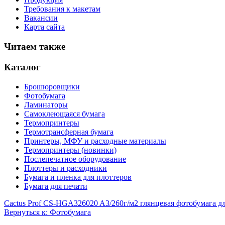
Требования к макетам
Вакансии
Карта сайта
Читаем также
Каталог
Брошюровщики
Фотобумага
Ламинаторы
Самоклеющаяся бумага
Термопринтеры
Термотрансферная бумага
Принтеры, МФУ и расходные материалы
Термопринтеры (новинки)
Послепечатное оборудование
Плоттеры и расходники
Бумага и пленка для плоттеров
Бумага для печати
Cactus Prof CS-HGA326020 A3/260г/м2 глянцевая фотобумага дл
Вернуться к: Фотобумага