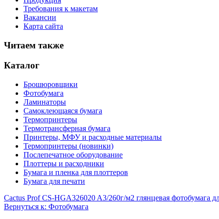
Требования к макетам
Вакансии
Карта сайта
Читаем также
Каталог
Брошюровщики
Фотобумага
Ламинаторы
Самоклеющаяся бумага
Термопринтеры
Термотрансферная бумага
Принтеры, МФУ и расходные материалы
Термопринтеры (новинки)
Послепечатное оборудование
Плоттеры и расходники
Бумага и пленка для плоттеров
Бумага для печати
Cactus Prof CS-HGA326020 A3/260г/м2 глянцевая фотобумага дл
Вернуться к: Фотобумага