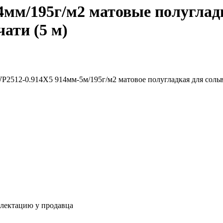
4мм/195г/м2 матовые полуглад
ати (5 м)
P2512-0.914X5 914мм-5м/195г/м2 матовое полугладкая для соль
плектацию у продавца