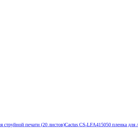
я струйной печати (20 листов)
Cactus CS-LFA415050 пленка для 