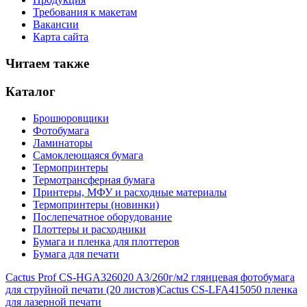
Требования к макетам
Вакансии
Карта сайта
Читаем также
Каталог
Брошюровщики
Фотобумага
Ламинаторы
Самоклеющаяся бумага
Термопринтеры
Термотрансферная бумага
Принтеры, МФУ и расходные материалы
Термопринтеры (новинки)
Послепечатное оборудование
Плоттеры и расходники
Бумага и пленка для плоттеров
Бумага для печати
Cactus Prof CS-HGA326020 A3/260г/м2 глянцевая фотобумага
для струйной печати (20 листов)
Cactus CS-LFA415050 пленка
для лазерной печати