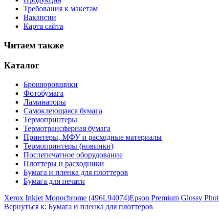
Требования к макетам
Вакансии
Карта сайта
Читаем также
Каталог
Брошюровщики
Фотобумага
Ламинаторы
Самоклеющаяся бумага
Термопринтеры
Термотрансферная бумага
Принтеры, МФУ и расходные материалы
Термопринтеры (новинки)
Послепечатное оборудование
Плоттеры и расходники
Бумага и пленка для плоттеров
Бумага для печати
Xerox Inkjet Monochrome (496L94074)
Epson Premium Glossy Phot
Вернуться к: Бумага и пленка для плоттеров