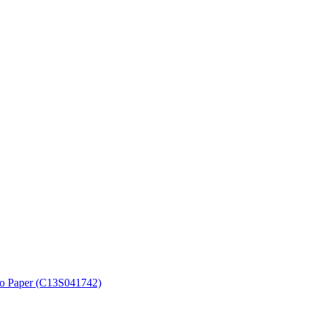
o Paper (C13S041742)