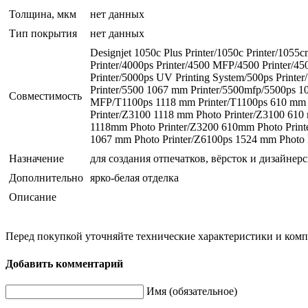
Толщина, мкм
нет данных
Тип покрытия
нет данных
Designjet 1050c Plus Printer/1050c Printer/1055cm
Printer/4000ps Printer/4500 MFP/4500 Printer/450
Printer/5000ps UV Printing System/500ps Printer
Printer/5500 1067 mm Printer/5500mfp/5500ps 10
Совместимость
MFP/T1100ps 1118 mm Printer/T1100ps 610 mm P
Printer/Z3100 1118 mm Photo Printer/Z3100 610
1118mm Photo Printer/Z3200 610mm Photo Print
1067 mm Photo Printer/Z6100ps 1524 mm Photo Pr
Назначение
для создания отпечатков, вёрсток и дизайнер
Дополнительно
ярко-белая отделка
Описание
Перед покупкой уточняйте технические характеристики и ком
Добавить комментарий
Имя (обязательное)