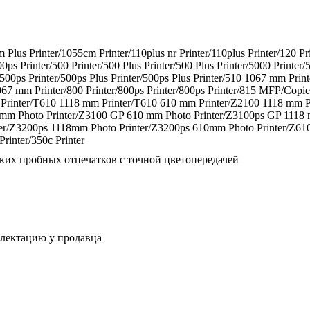
 Plus Printer/1055cm Printer/110plus nr Printer/110plus Printer/120 Pr
0ps Printer/500 Printer/500 Plus Printer/500 Plus Printer/5000 Printe
/500ps Printer/500ps Plus Printer/500ps Plus Printer/510 1067 mm Pr
67 mm Printer/800 Printer/800ps Printer/800ps Printer/815 MFP/Cop
rinter/T610 1118 mm Printer/T610 610 mm Printer/Z2100 1118 mm P
 mm Photo Printer/Z3100 GP 610 mm Photo Printer/Z3100ps GP 1118
er/Z3200ps 1118mm Photo Printer/Z3200ps 610mm Photo Printer/Z61
inter/350c Printer
ских пробных отпечатков с точной цветопередачей
плектацию у продавца