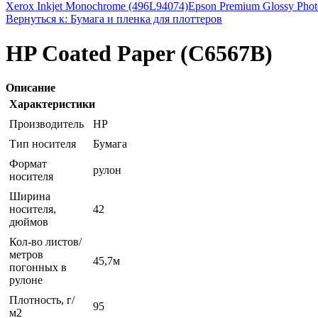
Xerox Inkjet Monochrome (496L94074)
Epson Premium Glossy Phot
Вернуться к: Бумага и пленка для плоттеров
HP Coated Paper (C6567B)
Описание
Характеристики
Производитель
HP
Тип носителя
Бумага
Формат
рулон
носителя
Ширина
носителя,
42
дюймов
Кол-во листов/
метров
45,7м
погонных в
рулоне
Плотность, г/
95
м2