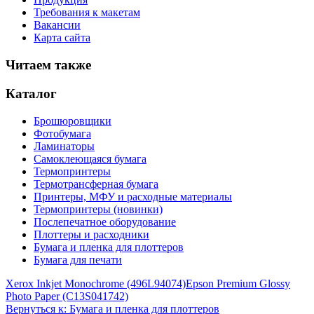
Требования к макетам
Вакансии
Карта сайта
Читаем также
Каталог
Брошюровщики
Фотобумага
Ламинаторы
Самоклеющаяся бумага
Термопринтеры
Термотрансферная бумага
Принтеры, МФУ и расходные материалы
Термопринтеры (новинки)
Послепечатное оборудование
Плоттеры и расходники
Бумага и пленка для плоттеров
Бумага для печати
Xerox Inkjet Monochrome (496L94074)
Epson Premium Glossy
Photo Paper (C13S041742)
Вернуться к: Бумага и пленка для плоттеров