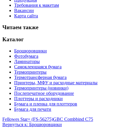
Требования к макетам
Вакансии
Карта сайта
Читаем также
Каталог
Брошюровщики
Фотобумага
Ламинаторы
Самоклеющаяся бумага
Термопринтеры
Термотрансферная бумага
Принтеры, МФУ и расходные материалы
Термопринтеры (новинки)
Послепечатное оборудование
Плоттеры и расходники
Бумага и пленка для плоттеров
Бумага для печати
Fellowes Star+ (FS-56275)
GBC Combbind C75
Вернуться к: Брошюровщики