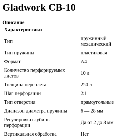
Gladwork CB-10
Описание
Характеристики
пружинный
Тип
механический
Тип пружины
пластиковая
Формат
A4
Количество перфорируемых
10 л
листов
Толщина переплета
250 л
Шаг перфорации
2:1
Тип отверстия
прямоугольные
Диапазон диаметра пружины
6 — 28 мм
Регулировка глубины
Да от 2 до 8 мм
перфорации
Вертикальная обработка
Нет