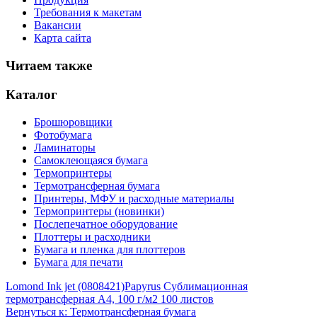
Требования к макетам
Вакансии
Карта сайта
Читаем также
Каталог
Брошюровщики
Фотобумага
Ламинаторы
Самоклеющаяся бумага
Термопринтеры
Термотрансферная бумага
Принтеры, МФУ и расходные материалы
Термопринтеры (новинки)
Послепечатное оборудование
Плоттеры и расходники
Бумага и пленка для плоттеров
Бумага для печати
Lomond Ink jet (0808421)
Papyrus Сублимационная
термотрансферная A4, 100 г/м2 100 листов
Вернуться к: Термотрансферная бумага