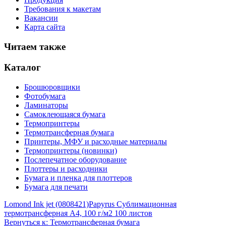
Требования к макетам
Вакансии
Карта сайта
Читаем также
Каталог
Брошюровщики
Фотобумага
Ламинаторы
Самоклеющаяся бумага
Термопринтеры
Термотрансферная бумага
Принтеры, МФУ и расходные материалы
Термопринтеры (новинки)
Послепечатное оборудование
Плоттеры и расходники
Бумага и пленка для плоттеров
Бумага для печати
Lomond Ink jet (0808421)
Papyrus Сублимационная
термотрансферная A4, 100 г/м2 100 листов
Вернуться к: Термотрансферная бумага