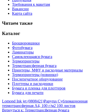
Требования к макетам
Вакансии
Карта сайта
Читаем также
Каталог
Брошюровщики
Фотобумага
Ламинаторы
Самоклеющаяся бумага
Термопринтеры
Термотрансферная бумага
Принтеры, МФУ и расходные материалы
Термопринтеры (новинки)
Послепечатное оборудование
Плоттеры и расходники
Бумага и пленка для плоттеров
Бумага для печати
Lomond Ink jet (0808421)
Papyrus Сублимационная
термотрансферная A4, 100 г/м2 100 листов
Вернуться к: Термотрансферная бумага