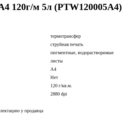
А4 120г/м 5л (PTW120005A4)
термотрансфер
струйная печать
пигментные, водорастворимые
листы
A4
Нет
120 г/кв.м.
2880 dpi
плектацию у продавца