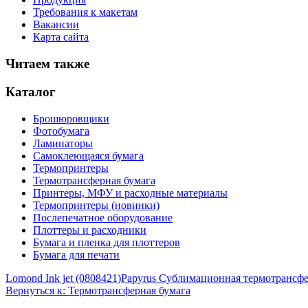
Требования к макетам
Вакансии
Карта сайта
Читаем также
Каталог
Брошюровщики
Фотобумага
Ламинаторы
Самоклеющаяся бумага
Термопринтеры
Термотрансферная бумага
Принтеры, МФУ и расходные материалы
Термопринтеры (новинки)
Послепечатное оборудование
Плоттеры и расходники
Бумага и пленка для плоттеров
Бумага для печати
Lomond Ink jet (0808421)
Papyrus Сублимационная термотрансфер
Вернуться к: Термотрансферная бумага