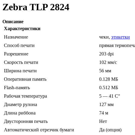
Zebra TLP 2824
Описание
Характеристики
Назначение
чеки,
этикетки
Способ печати
прямая термопеч
Разрешение
203 dpi
Скорость печати
102 мм/с
Ширина печати
56 мм
Оперативная память
0.128 МБ
Flash-память
0.512 МБ
Рабочая температура
5 — 41 C°
Диаметр рулона
127 мм
Длина риббона
74 м
Двусторонняя печать
Нет
Автоматический отрезчик бумаги
Да (опция)