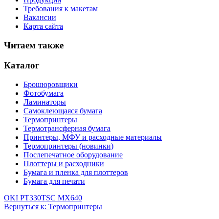
Требования к макетам
Вакансии
Карта сайта
Читаем также
Каталог
Брошюровщики
Фотобумага
Ламинаторы
Самоклеющаяся бумага
Термопринтеры
Термотрансферная бумага
Принтеры, МФУ и расходные материалы
Термопринтеры (новинки)
Послепечатное оборудование
Плоттеры и расходники
Бумага и пленка для плоттеров
Бумага для печати
OKI PT330
TSC MX640
Вернуться к: Термопринтеры