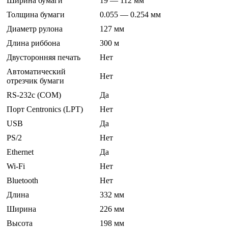
Ширина бумаги
19 — 112 мм
Толщина бумаги
0.055 — 0.254 мм
Диаметр рулона
127 мм
Длина риббона
300 м
Двусторонняя печать
Нет
Автоматический
Нет
отрезчик бумаги
RS-232c (COM)
Да
Порт Centronics (LPT)
Нет
USB
Да
PS/2
Нет
Ethernet
Да
Wi-Fi
Нет
Bluetooth
Нет
Длина
332 мм
Ширина
226 мм
Высота
198 мм