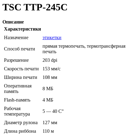
TSC TTP-245C
Описание
Характеристики
Назначение
этикетки
прямая термопечать, термотрансферная
Способ печати
печать
Разрешение
203 dpi
Скорость печати
153 мм/с
Ширина печати
108 мм
Оперативная
8 МБ
память
Flash-память
4 МБ
Рабочая
5 — 40 C°
температура
Диаметр рулона
127 мм
Длина риббона
110 м