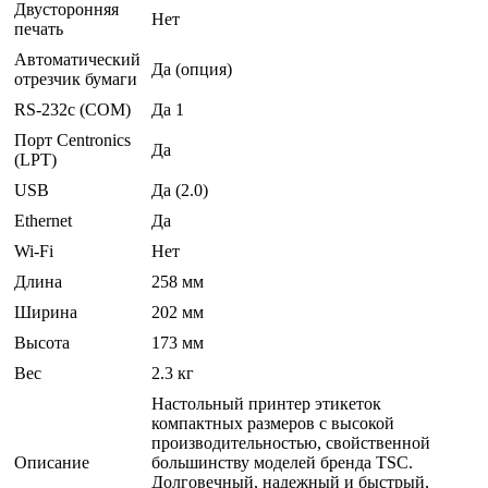
Двусторонняя
Нет
печать
Автоматический
Да (опция)
отрезчик бумаги
RS-232c (COM)
Да 1
Порт Centronics
Да
(LPT)
USB
Да (2.0)
Ethernet
Да
Wi-Fi
Нет
Длина
258 мм
Ширина
202 мм
Высота
173 мм
Вес
2.3 кг
Настольный принтер этикеток
компактных размеров с высокой
производительностью, свойственной
Описание
большинству моделей бренда TSC.
Долговечный, надежный и быстрый,