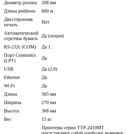
Диаметр рулона
208 мм
Длина риббона
600 м
Двусторонняя
Нет
печать
Автоматический
Да (опция)
отрезчик бумаги
RS-232c (COM)
Да 1
Порт Centronics
Да
(LPT)
USB
Да (2.0)
Ethernet
Да
Wi-Fi
Да
Длина
505 мм
Ширина
270 мм
Высота
308 мм
Вес
15 кг
Принтеры серии TTP-2410MT
представляют собой наиболее значимое