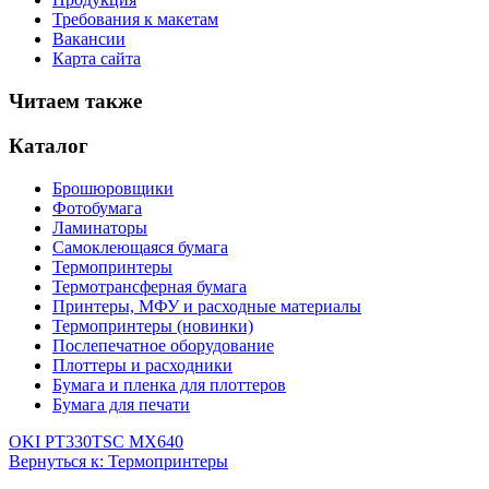
Требования к макетам
Вакансии
Карта сайта
Читаем также
Каталог
Брошюровщики
Фотобумага
Ламинаторы
Самоклеющаяся бумага
Термопринтеры
Термотрансферная бумага
Принтеры, МФУ и расходные материалы
Термопринтеры (новинки)
Послепечатное оборудование
Плоттеры и расходники
Бумага и пленка для плоттеров
Бумага для печати
OKI PT330
TSC MX640
Вернуться к: Термопринтеры