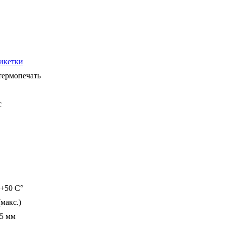
икетки
термопечать
с
 +50 C°
макс.)
5 мм