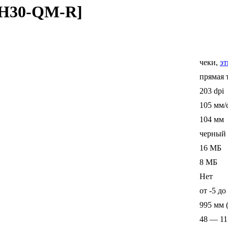
GH30-QM-R]
чеки,
эт
прямая 
203 dpi
105 мм/
104 мм
черный
16 МБ
8 МБ
Нет
от -5 до
995 мм (
48 — 11