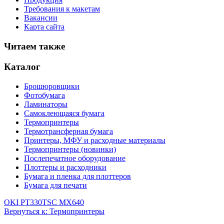
Требования к макетам
Вакансии
Карта сайта
Читаем также
Каталог
Брошюровщики
Фотобумага
Ламинаторы
Самоклеющаяся бумага
Термопринтеры
Термотрансферная бумага
Принтеры, МФУ и расходные материалы
Термопринтеры (новинки)
Послепечатное оборудование
Плоттеры и расходники
Бумага и пленка для плоттеров
Бумага для печати
OKI PT330
TSC MX640
Вернуться к: Термопринтеры