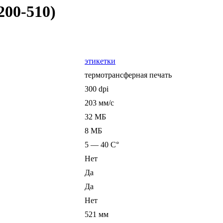
200-510)
этикетки
термотрансферная печать
300 dpi
203 мм/с
32 МБ
8 МБ
5 — 40 C°
Нет
Да
Да
Нет
521 мм