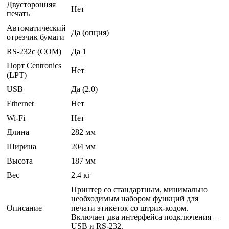
Двусторонняя
Нет
печать
Автоматический
Да (опция)
отрезчик бумаги
RS-232c (COM)
Да 1
Порт Centronics
Нет
(LPT)
USB
Да (2.0)
Ethernet
Нет
Wi-Fi
Нет
Длина
282 мм
Ширина
204 мм
Высота
187 мм
Вес
2.4 кг
Принтер со стандартным, минимально
необходимым набором функций для
Описание
печати этикеток со штрих-кодом.
Включает два интерфейса подключения –
USB и RS-232.