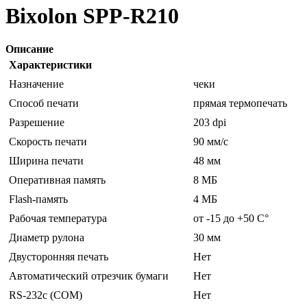
Bixolon SPP-R210
Описание
Характеристики
Назначение
чеки
Способ печати
прямая термопечать
Разрешение
203 dpi
Скорость печати
90 мм/с
Ширина печати
48 мм
Оперативная память
8 МБ
Flash-память
4 МБ
Рабочая температура
от -15 до +50 C°
Диаметр рулона
30 мм
Двусторонняя печать
Нет
Автоматический отрезчик бумаги
Нет
RS-232c (COM)
Нет